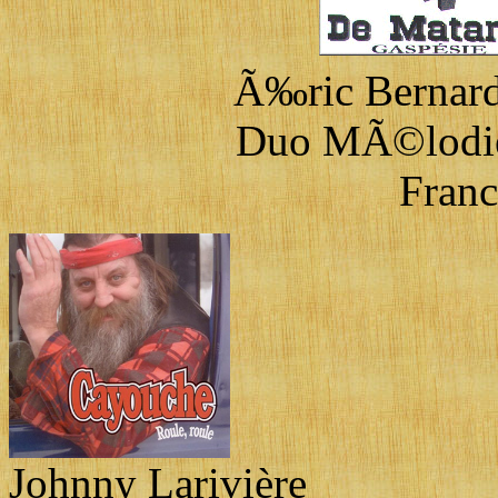
Ã‰ric Bernard 
Duo MÃ©lodie
Franc
Johnny Larivière